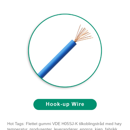
Hot Tags: Flettet gummi VDE H05SJ-K tilkoblingstråd med høy
temperatur, produsenter, leverandører, engros, kjøp, fabrikk,