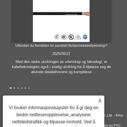
Utforsker du fremtiden for parallell flerkjernekabelteknologi?
2025/05/21
Med den raske utviklingen av vitenskap og teknologi, er
kabelteknologien også i stadig utvikling for å tilpasse seg de
le
re
økende databehovene og komplekse
r
kommunikasjonssystemene. På dette feltet har "Parallell
om
.
Multi Core Cable" blitt et nøkkelord som har tiltrukket seg
ett
mye oppmerksomhet, og representerer en ny type
kabeldesign designet for å forbedre overføringseffektiviteten,
redusere ventetiden og oppfylle kravene til moderne
X
kommunikasjonsutstyr.
Vi bruker informasjonskapsler for å gi deg en
bedre nettleseropplevelse, analysere
Copyright © 2019 Xiangshan Haoguang Electric Wire & Cable Co.,Ltd. - Kina
nettstedstrafikk og tilpasse innhold. Ved å
brannalarmkabler, leverandører av enkeltkjernekabler, produsenter av PVC-