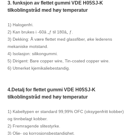
3. funksjon av flettet gummi VDE H05SJ-K
tilkoblingstråd med høy temperatur
1) Halogenfri.
2) Kan brukes i -60â „ƒ til 180â„ ƒ.
3) Dekking: Å være flettet med glassfiber, øke lederens
mekaniske motstand.
4) Isolasjon: silikongummi.
5) Dirigent: Bare copper wire, Tin-coated copper wire.
6) Utmerket kjemikaliebestandig.
4.Detalj for flettet gummi VDE H05SJ-K
tilkoblingstråd med høy temperatur
1) Kabeltypen er standard 99,99% OFC (oksygenfritt kobber)
og tinnbelagt kobber.
2) Fremragende slitestyrke.
3) Olje- og korrosjonsbestandighet.