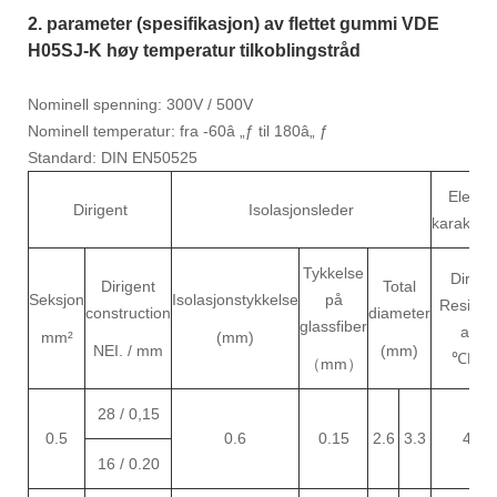
2. parameter (spesifikasjon) av flettet gummi VDE
H05SJ-K høy temperatur tilkoblingstråd
Nominell spenning: 300V / 500V
Nominell temperatur: fra -60â „ƒ til 180â„ ƒ
Standard: DIN EN50525
Elektri
Dirigent
Isolasjonsleder
karakteri
Tykkelse
Dirige
Dirigent
Total
Seksjon
Isolasjonstykkelse
på
Resista
construction
diameter
glassfiber
at 20
mm²
(mm)
NEI. / mm
(mm)
℃
Mak
（
mm
）
28 / 0,15
0.5
0.6
0.15
2.6
3.3
40.1
16 / 0.20