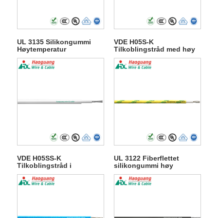
UL 3135 Silikongummi
VDE H05S-K
Høytemperatur
Tilkoblingstråd med høy
oppkoblingstråd for
temperatur i silikongummi
apparatet
VDE H05SS-K
UL 3122 Fiberflettet
Tilkoblingstråd i
silikongummi høy
silikongummi med høy
temperatur tilkoblingstråd
temperatur