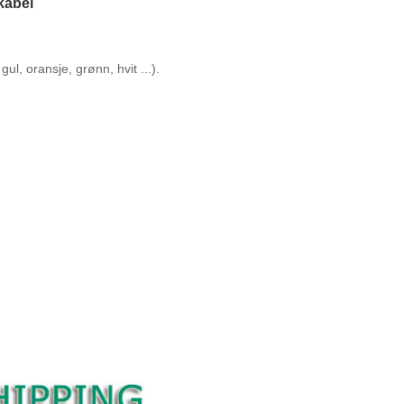
kabel
ul, oransje, grønn, hvit ...).