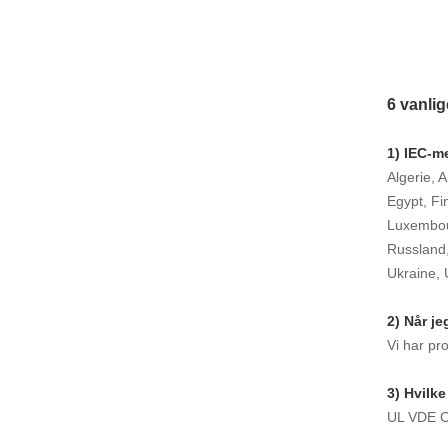
6 vanli
1) IEC-m
Algerie, 
Egypt, Fin
Luxembour
Russland,
Ukraine, 
2) Når j
Vi har pr
3) Hvilke
UL VDE 