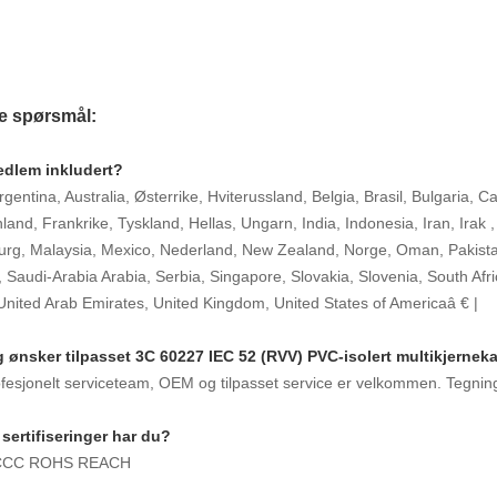
ge spørsmål:
edlem inkludert?
Argentina, Australia, Østerrike, Hviterussland, Belgia, Brasil, Bulgaria,
land, Frankrike, Tyskland, Hellas, Ungarn, India, Indonesia, Iran, Irak ,
g, Malaysia, Mexico, Nederland, New Zealand, Norge, Oman, Pakistan,
 Saudi-Arabia Arabia, Serbia, Singapore, Slovakia, Slovenia, South Afr
United Arab Emirates, United Kingdom, United States of Americaâ € |
eg ønsker tilpasset 3C 60227 IEC 52 (RVV) PVC-isolert multikjernek
ofesjonelt serviceteam, OEM og tilpasset service er velkommen. Tegning
 sertifiseringer har du?
CCC ROHS REACH