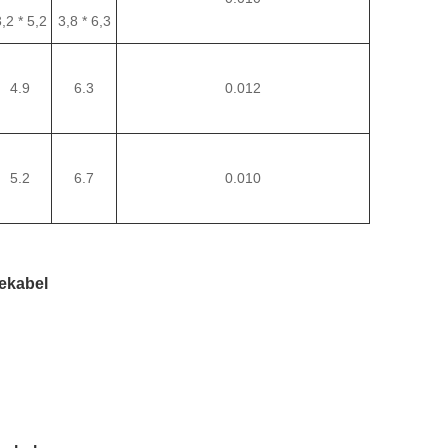
,2 * 5,2
3,8 * 6,3
4.9
6.3
0.012
5.2
6.7
0.01
0
nekabel