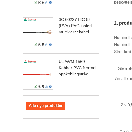
beskyttel
3C 60227 IEC 52
2. prod
(RVV) PVC-isolert
multikjernekabel
Nominell 
Nominell 
Standard
UL AWM 1569
Kobber PVC Normal
Størrel
oppkoblingstråd
Antall x
2 x 0,
Alle nye produkter
2 x 0,