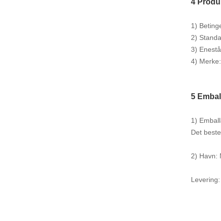
4 Produ
1) Betinge
2) Standar
3) Enestå
4) Merke
5 Embal
1) Emball
Det beste
2) Havn:
Levering: