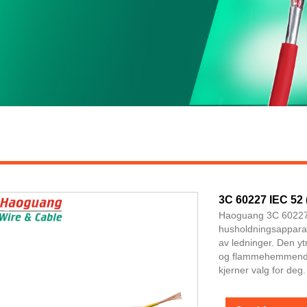
3C 60227 IEC 52 
Haoguang 3C 60227 I
husholdningsapparat
av ledninger. Den yt
og flammehemmende. 
kjerner valg for deg