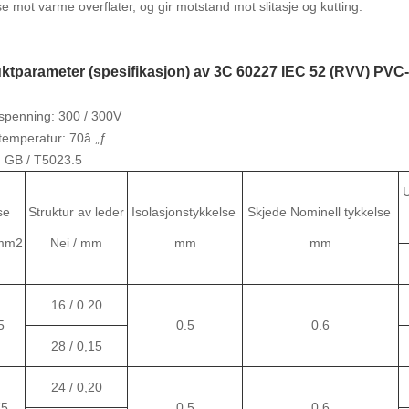
se mot varme overflater, og gir motstand mot slitasje og kutting.
uktparameter (spesifikasjon) av 3C 60227 IEC 52 (RVV) PVC-i
spenning: 300 / 300V
temperatur: 70â „ƒ
: GB / T5023.5
U
se
Struktur av leder
Isolasjonstykkelse
Skjede Nominell tykkelse
 mm2
Nei / mm
mm
mm
16 / 0.20
5
0.5
0.6
28 / 0,15
24 / 0,20
75
0.5
0.6