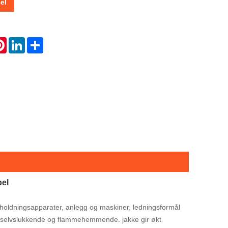
el
atsApp
Pinterest
LinkedIn
Share
bel
holdningsapparater, anlegg og maskiner, ledningsformål
C, selvslukkende og flammehemmende. jakke gir økt