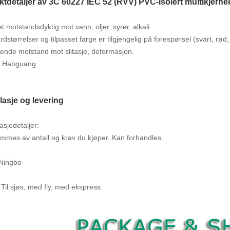
ktdetaljer av 3C 60227 IEC 52 (RVV) PVC-isolert multikjerne
t motstandsdyktig mot vann, oljer, syrer, alkali.
dstørrelser og tilpasset farge er tilgjengelig på forespørsel (svart, rød, g
ende motstand mot slitasje, deformasjon.
: Haoguang.
lasje og levering
asjedetaljer:
mmes av antall og krav du kjøper. Kan forhandles.
 Ningbo
 Til sjøs, med fly, med ekspress.