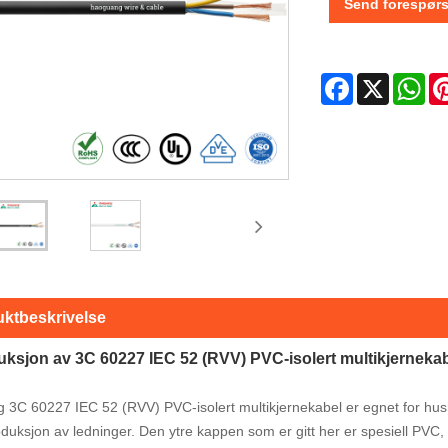
Send forespørs
Facebook
X
Wh
ktbeskrivelse
duksjon av 3C 60227 IEC 52 (RVV) PVC-isolert multikjerneka
3C 60227 IEC 52 (RVV) PVC-isolert multikjernekabel er egnet for hus
oduksjon av ledninger. Den ytre kappen som er gitt her er spesiell PV