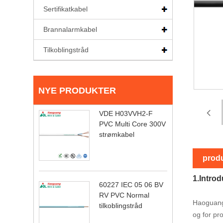
Sertifikatkabel
Brannalarmkabel
Tilkoblingstråd
NYE PRODUKTER
VDE H03VVH2-F
PVC Multi Core 300V
strømkabel
produ
1.Intro
60227 IEC 05 06 BV
RV PVC Normal
Haoguang 
tilkoblingstråd
og for pr