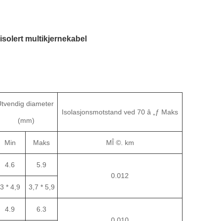
solert multikjernekabel
tvendig diameter
Isolasjonsmotstand ved 70 â „ƒ Maks
(mm)
Min
Maks
MÎ ©. km
4.6
5.9
0.012
3 * 4,9
3,7 * 5,9
4.9
6.3
0.01
0