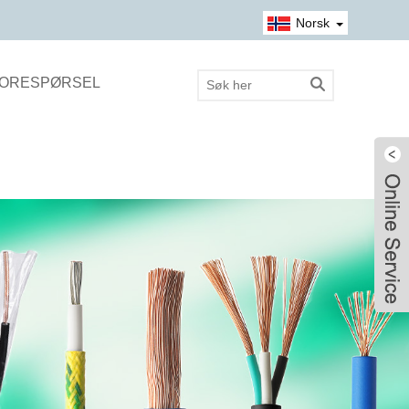
Norsk‎
FORESPØRSEL
Live