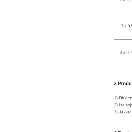
3 x 0,
3 x 0,
3 Produ
1) Dirige
2) Isolas
3) Jakke: