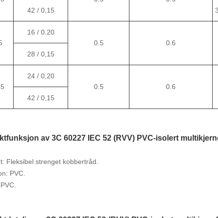
42 / 0,15
3
16 / 0.20
5
0.5
0.6
28 / 0,15
24 / 0,20
75
0.5
0.6
42 / 0,15
ktfunksjon av 3C 60227 IEC 52 (RVV) PVC-isolert multikjer
nt: Fleksibel strenget kobbertråd.
jon: PVC.
 PVC.