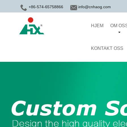
+86-574-65758866
info@cnhaog.com
HJEM
OM OS
KONTAKT OSS